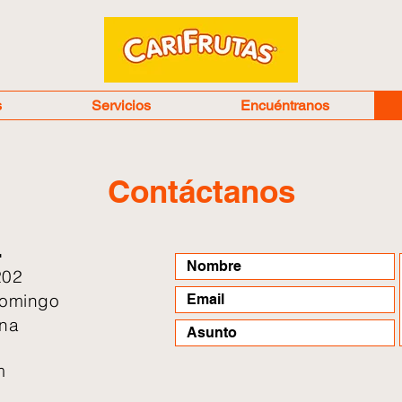
s
Servicios
Encuéntranos
Contáctanos
L
202
Domingo
ana
m