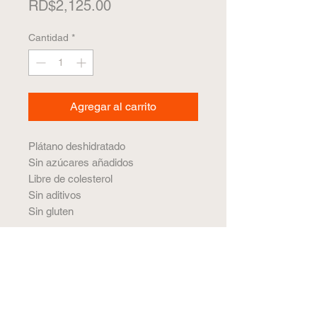
Precio
RD$2,125.00
Cantidad
*
Agregar al carrito
Plátano deshidratado
Sin azúcares añadidos
Libre de colesterol
Sin aditivos
Sin gluten
Factores Nutricionales
- Grasa: 0
detalles del producto
- Colesterol: 0
- Carbohidratos: 23,0 g